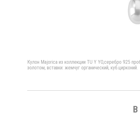
Кулон Majorica из коллекции TU Y YO,серебро 925 про
золотом, вставки: жемчуг органический, куб.цирконий.
В