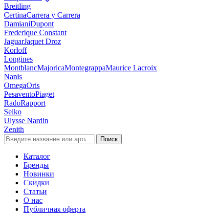
Breitling
Certina
Carrera y Carrera
Damiani
Dupont
Frederique Constant
Jaguar
Jaquet Droz
Korloff
Longines
Montblanc
Majorica
Montegrappa
Maurice Lacroix
Nanis
Omega
Oris
Pesavento
Piaget
Rado
Rapport
Seiko
Ulysse Nardin
Zenith
Поиск
Каталог
Бренды
Новинки
Скидки
Статьи
О нас
Публичная оферта