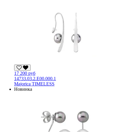
17 200 руб
14733.03.2.E00.000.1
Majorica TIMELESS
Новинка