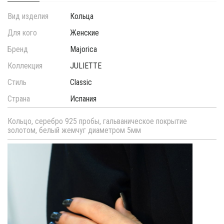
Вид изделия
Кольца
Для кого
Женские
Бренд
Majorica
Коллекция
JULIETTE
Стиль
Classic
Страна
Испания
Кольцо, серебро 925 пробы, гальваническое покрытие
золотом, белый жемчуг диаметром 5мм