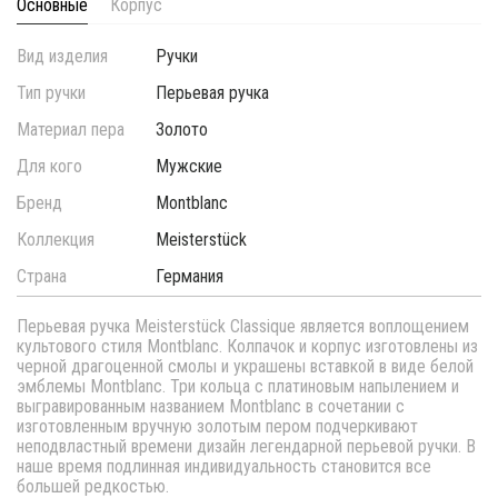
Основные
Корпус
Вид изделия
Ручки
Тип ручки
Перьевая ручка
Материал пера
Золото
Для кого
Мужские
Бренд
Montblanc
Коллекция
Meisterstück
Страна
Германия
Перьевая ручка Meisterstück Classique является воплощением
культового стиля Montblanc. Колпачок и корпус изготовлены из
черной драгоценной смолы и украшены вставкой в виде белой
эмблемы Montblanc. Три кольца с платиновым напылением и
выгравированным названием Montblanc в сочетании с
изготовленным вручную золотым пером подчеркивают
неподвластный времени дизайн легендарной перьевой ручки. В
наше время подлинная индивидуальность становится все
большей редкостью.