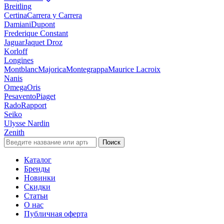
Breitling
Certina
Carrera y Carrera
Damiani
Dupont
Frederique Constant
Jaguar
Jaquet Droz
Korloff
Longines
Montblanc
Majorica
Montegrappa
Maurice Lacroix
Nanis
Omega
Oris
Pesavento
Piaget
Rado
Rapport
Seiko
Ulysse Nardin
Zenith
Поиск
Каталог
Бренды
Новинки
Скидки
Статьи
О нас
Публичная оферта