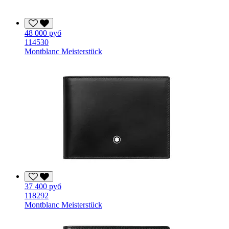
48 000 руб
114530
Montblanc Meisterstück
37 400 руб
118292
Montblanc Meisterstück