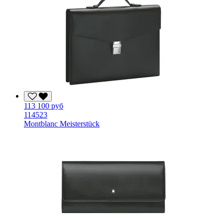
113 100 руб
114523
Montblanc Meisterstück