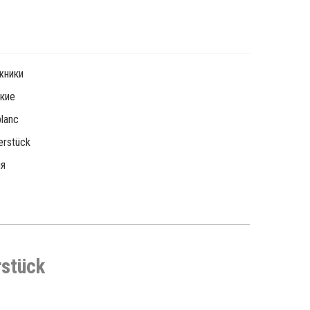
жники
кие
lanc
erstück
ия
rstück