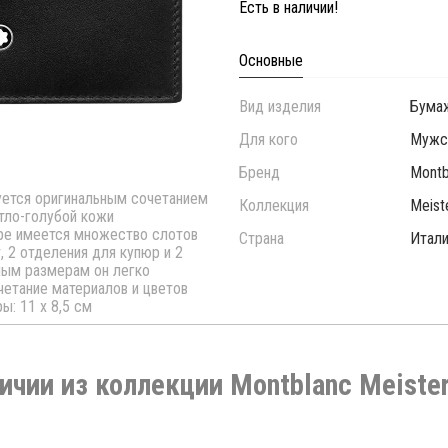
Есть в наличии!
Основные
Вид изделия
Бума
Для кого
Мужс
Бренд
Montb
зуется оригинальным сочетанием
Коллекция
Meist
етло-голубой кожи
ере имеется множество слотов
Страна
Итал
, 2 отделения для купюр и 2
ным размерам он легко
четание материалов и цветов
: 11 х 8,5 см
ичии из коллекции Montblanc Meiste