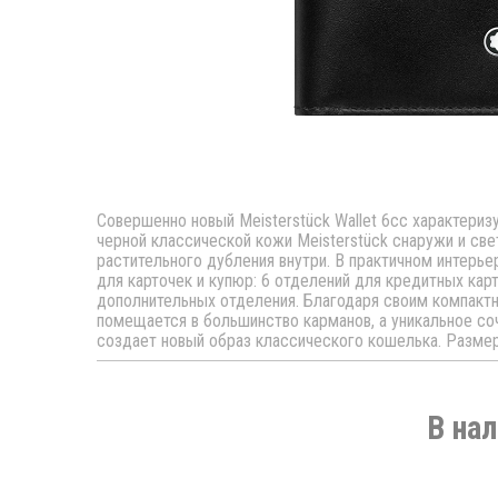
Совершенно новый Meisterstück Wallet 6cc характери
черной классической кожи Meisterstück снаружи и св
растительного дубления внутри. В практичном интерь
для карточек и купюр: 6 отделений для кредитных карт
дополнительных отделения. Благодаря своим компакт
помещается в большинство карманов, а уникальное со
создает новый образ классического кошелька. Размеры
В нал