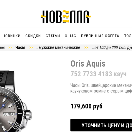
НОВИНКИ
СКИДКИ
СТАТЬИ
О НАС
ПУБЛИЧНАЯ ОФЕРТА
ПОЛ
uis
Часы
.. мужские механические
..от 100 до 200 тыс. ру
Oris Aquis
752 7733 4183 кауч
Часы Oris, швейцарские механи
каучуковом ремне с серым ци
179,600 руб
УТОЧНИТЬ ЦЕНУ И Д