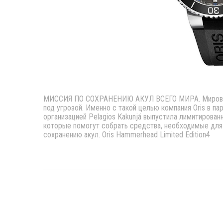
МИССИЯ ПО СОХРАНЕНИЮ АКУЛ ВСЕГО МИРА. Мировая 
под угрозой. Именно с такой целью компания Oris в п
организацией Pelagios Kakunjá выпустила лимитирован
которые помогут собрать средства, необходимые для
сохранению акул. Oris Hammerhead Limited Edition4