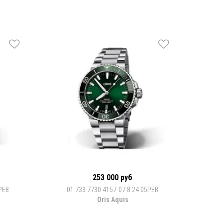
253 000 руб
PEB
01 733 7730 4157-07 8 24 05PEB
Oris Aquis