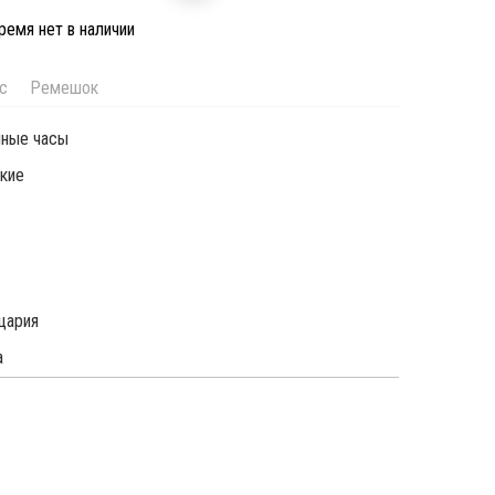
ремя нет в наличии
с
Ремешок
чные часы
кие
цария
а