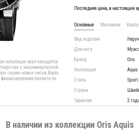
Последняя цена, в настоящее в
Основные
Механизм
Корпу
Вид изделия
Нару
Для кого
Мужс
Бренд
Oris
популяция акул находится
артнёрстве с некоммерческой
Коллекция
Aquis
ную серию новых часов Aquis,
 финансирования проекта по
Стиль
Sport
Страна
Швей
Гарантия
2 год
В наличии из коллекции Oris Aquis