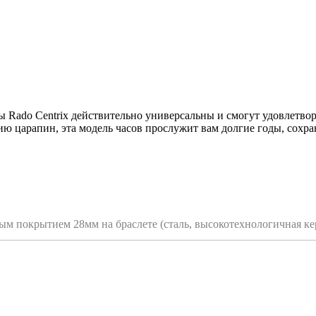
 Rado Centrix действительно универсальны и смогут удовлетво
ию царапин, эта модель часов прослужит вам долгие годы, сохр
тым покрытием 28мм на браслете (сталь, высокотехнологичная к