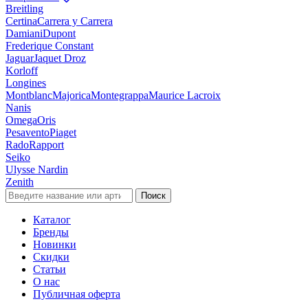
Breitling
Certina
Carrera y Carrera
Damiani
Dupont
Frederique Constant
Jaguar
Jaquet Droz
Korloff
Longines
Montblanc
Majorica
Montegrappa
Maurice Lacroix
Nanis
Omega
Oris
Pesavento
Piaget
Rado
Rapport
Seiko
Ulysse Nardin
Zenith
Поиск
Каталог
Бренды
Новинки
Скидки
Статьи
О нас
Публичная оферта