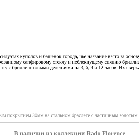
илуэтах куполов и башенок города, чье название взято за основ
ованному сапфировому стеклу и неблекнущему сиянию бриллиан
ту с бриллиантовыми делениями на 3, 6, 9 и 12 часов. Их сверк
отым покрытием 30мм на стальном браслете с частичным золоты
В наличии из коллекции Rado Florence