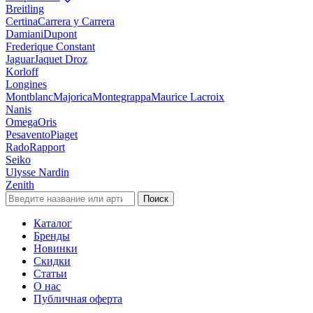
Breitling
Certina
Carrera y Carrera
Damiani
Dupont
Frederique Constant
Jaguar
Jaquet Droz
Korloff
Longines
Montblanc
Majorica
Montegrappa
Maurice Lacroix
Nanis
Omega
Oris
Pesavento
Piaget
Rado
Rapport
Seiko
Ulysse Nardin
Zenith
Поиск
Каталог
Бренды
Новинки
Скидки
Статьи
О нас
Публичная оферта