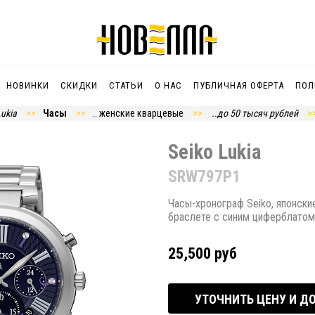
НОВИНКИ
СКИДКИ
СТАТЬИ
О НАС
ПУБЛИЧНАЯ ОФЕРТА
ПОЛ
Lukia
Часы
.. женские кварцевые
..до 50 тысяч рублей
Seiko Lukia
SRW797P1
Часы-хронограф Seiko, японски
браслете с синим циферблатом
25,500 руб
УТОЧНИТЬ ЦЕНУ И Д