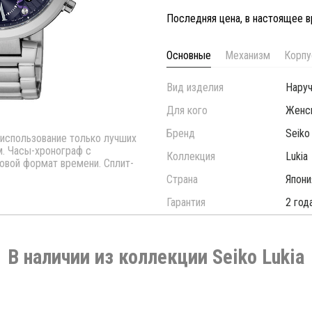
Последняя цена, в настоящее в
Основные
Механизм
Корпу
Вид изделия
Нару
Для кого
Женс
Бренд
Seiko
 использование только лучших
. Часы-хронограф с
Коллекция
Lukia
совой формат времени. Сплит-
Страна
Япони
Гарантия
2 год
В наличии из коллекции Seiko Lukia