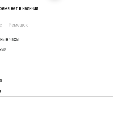
ремя нет в наличии
с
Ремешок
чные часы
кие
я
а