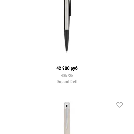
42 900 руб
405735
Dupont Defi