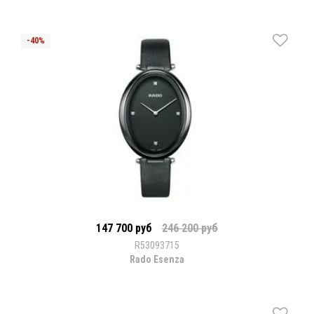
147 700 руб
246 200 руб
R53093715
Rado Esenza