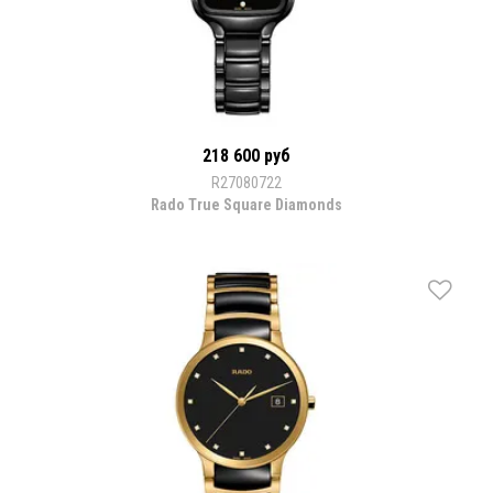
218 600 руб
R27080722
Rado True Square Diamonds