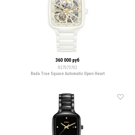
360 000 руб
R27073702
Rado True Square Automatic Open Heart