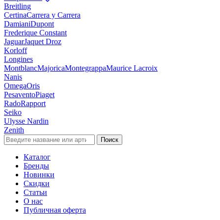
Breitling
Certina
Carrera y Carrera
Damiani
Dupont
Frederique Constant
Jaguar
Jaquet Droz
Korloff
Longines
Montblanc
Majorica
Montegrappa
Maurice Lacroix
Nanis
Omega
Oris
Pesavento
Piaget
Rado
Rapport
Seiko
Ulysse Nardin
Zenith
Поиск
Каталог
Бренды
Новинки
Скидки
Статьи
О нас
Публичная оферта