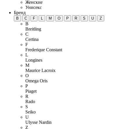
Женские
Унисекс
Бренд
B
C
F
L
M
O
P
R
S
U
Z
B
Breitling
C
Certina
F
Frederique Constant
L
Longines
M
Maurice Lacroix
O
Omega
Oris
P
Piaget
R
Rado
S
Seiko
U
Ulysse Nardin
Z