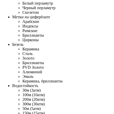
Белый перламутр
Черный перламутр
Скелетон
Метки на циферблате
Арабские
Индексы
Римские
Бриллианты
Цирконы
Безель
Керамика
Сталь
Золото
Бриллианты
PVD Золото
Алюминий
Эмаль
Керамика, бриллианты
Водостойкость
30м (3атм)
100м (10атм)
200м (20атм)
300м (30атм)
50м (5атм)
150м (15атм)