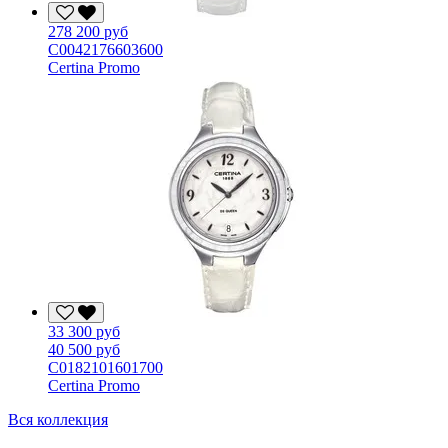
278 200 руб
C0042176603600
Certina Promo
33 300 руб
40 500 руб
C0182101601700
Certina Promo
Вся коллекция