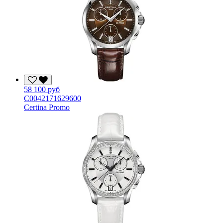
58 100 руб
C0042171629600
Certina Promo