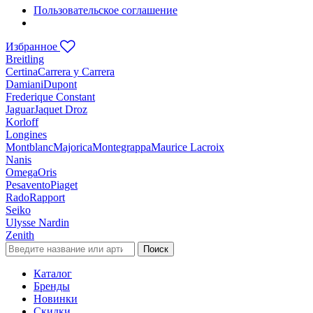
Пользовательское соглашение
Избранное
Breitling
Certina
Carrera y Carrera
Damiani
Dupont
Frederique Constant
Jaguar
Jaquet Droz
Korloff
Longines
Montblanc
Majorica
Montegrappa
Maurice Lacroix
Nanis
Omega
Oris
Pesavento
Piaget
Rado
Rapport
Seiko
Ulysse Nardin
Zenith
Поиск
Каталог
Бренды
Новинки
Скидки