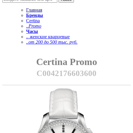
Главная
Бренды
Certina
..Promo
Часы
.. женские кварцевые
..от 200 до 500 тыс. руб.
Certina Promo
C0042176603600