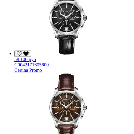
58 100 руб
C0042171605600
Certina Promo