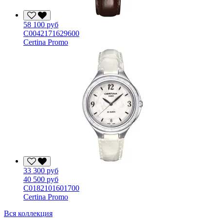
58 100 руб
C0042171629600
Certina Promo
33 300 руб
40 500 руб
C0182101601700
Certina Promo
Вся коллекция