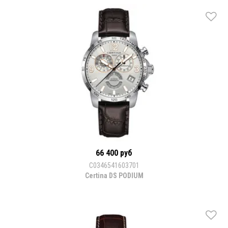
66 400 руб
C0346541603701
Certina DS PODIUM