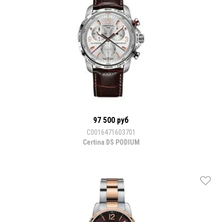
97 500 руб
C0016471603701
Certina DS PODIUM