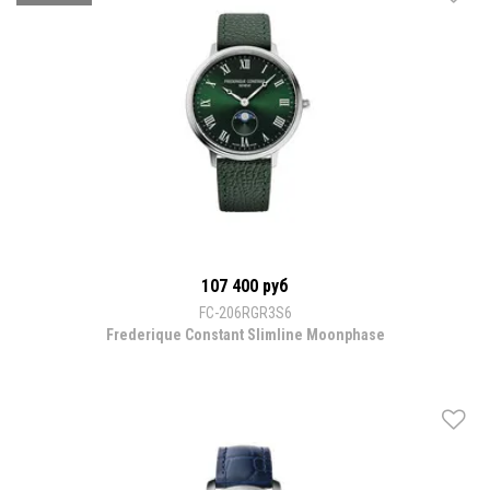
107 400 руб
FC-206RGR3S6
Frederique Constant Slimline Moonphase