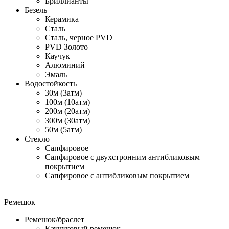
Бриллианты
Безель
Керамика
Сталь
Сталь, черное PVD
PVD Золото
Каучук
Алюминий
Эмаль
Водостойкость
30м (3атм)
100м (10атм)
200м (20атм)
300м (30атм)
50м (5атм)
Стекло
Сапфировое
Сапфировое с двухстронним антибликовым
покрытием
Сапфировое с антибликовым покрытием
Ремешок
Ремешок/браслет
Каучуковый ремешок