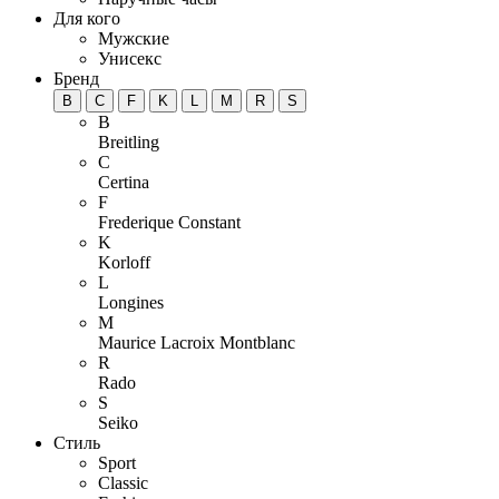
Для кого
Мужские
Унисекс
Бренд
B
C
F
K
L
M
R
S
B
Breitling
C
Certina
F
Frederique Constant
K
Korloff
L
Longines
M
Maurice Lacroix
Montblanc
R
Rado
S
Seiko
Стиль
Sport
Classic