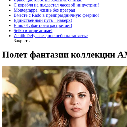
С корабля на пьедестал часовой индустрии!
Montegrappa: жизнь без преград
Вместе с Rado в предпраздничную феерию!
Единственный путь – наверх!
Elmo 01: фантазия расцветает!
Seiko в мире аниме!
Zenith Defy: звездное небо на запястье
Закрыть
Полет фантазии коллекции