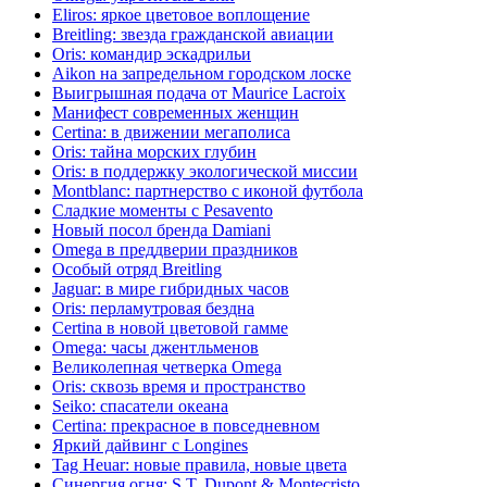
Eliros: яркое цветовое воплощение
Breitling: звезда гражданской авиации
Oris: командир эскадрильи
Aikon на запредельном городском лоске
Выигрышная подача от Maurice Lacroix
Манифест современных женщин
Certina: в движении мегаполиса
Oris: тайна морских глубин
Oris: в поддержку экологической миссии
Montblanc: партнерство с иконой футбола
Сладкие моменты с Pesavento
Новый посол бренда Damiani
Omega в преддверии праздников
Особый отряд Breitling
Jaguar: в мире гибридных часов
Oris: перламутровая бездна
Certina в новой цветовой гамме
Omega: часы джентльменов
Великолепная четверка Omega
Oris: сквозь время и пространство
Seiko: спасатели океана
Certina: прекрасное в повседневном
Яркий дайвинг с Longines
Tag Heuar: новые правила, новые цвета
Синергия огня: S.T. Dupont & Montecristo