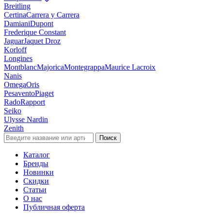
Breitling
Certina
Carrera y Carrera
Damiani
Dupont
Frederique Constant
Jaguar
Jaquet Droz
Korloff
Longines
Montblanc
Majorica
Montegrappa
Maurice Lacroix
Nanis
Omega
Oris
Pesavento
Piaget
Rado
Rapport
Seiko
Ulysse Nardin
Zenith
Поиск
Каталог
Бренды
Новинки
Скидки
Статьи
О нас
Публичная оферта