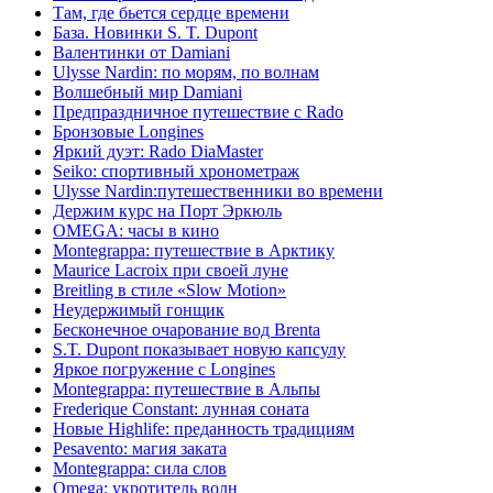
Там, где бьется сердце времени
База. Новинки S. T. Dupont
Валентинки от Damiani
Ulysse Nardin: по морям, по волнам
Волшебный мир Damiani
Предпраздничное путешествие с Rado
Бронзовые Longines
Яркий дуэт: Rado DiaMaster
Seiko: спортивный хронометраж
Ulysse Nardin:путешественники во времени
Держим курс на Порт Эркюль
OMEGA: часы в кино
Montegrappa: путешествие в Арктику
Maurice Lacroix при своей луне
Breitling в стиле «Slow Motion»
Неудержимый гонщик
Бесконечное очарование вод Brenta
S.T. Dupont показывает новую капсулу
Яркое погружение с Longines
Montegrappa: путешествие в Альпы
Frederique Constant: лунная соната
Новые Highlife: преданность традициям
Pesavento: магия заката
Montegrappa: сила слов
Omega: укротитель волн