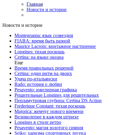
Главная
Новости и истории
Новости и истории
Montegrappa: язык созвездия
FIABA: время быть разной
Maurice Lacroix: винтажное настроение
Longines: тихая роскошь
Certina: на языке океана
Еще
Время правильных решений
Certina: один ритм на двоих
Удача по-итальянски
Rado: история о любви
Pesavento: ювелирная графика
Решительные Longines для решительных
Перламутровая глубина: Certina DS Action
Frederique Constant: тихая роскошь
Majorica: жемчуг нового времени
Великолепие в каждом штрихе
Longines в стиле ретро
Pesavento: магия золотого сияния
Seiko: харизма спортивных легенд