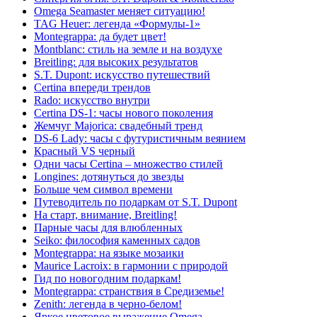
Omega Seamaster меняет ситуацию!
TAG Heuer: легенда «Формулы-1»
Montegrappa: да будет цвет!
Montblanc: стиль на земле и на воздухе
Breitling: для высоких результатов
S.T. Dupont: искусство путешествий
Certina впереди трендов
Rado: искусство внутри
Certina DS-1: часы нового поколения
Жемчуг Majorica: свадебный тренд
DS-6 Lady: часы с футуристичным веянием
Красный VS черный
Одни часы Certina – множество стилей
Longines: дотянуться до звезды
Больше чем символ времени
Путеводитель по подаркам от S.T. Dupont
На старт, внимание, Breitling!
Парные часы для влюбленных
Seiko: философия каменных садов
Montegrappa: на языке мозаики
Maurice Lacroix: в гармонии с природой
Гид по новогодним подаркам!
Montegrappa: странствия в Средиземье!
Zenith: легенда в черно-белом!
Яркое цветовое выражение Omega.