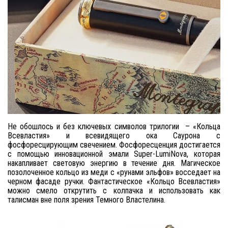
Не обошлось и без ключевых символов трилогии – «Кольца
Всевластия» и всевидящего ока Саурона с
фосфоресцирующим свечением. Фосфоресценция достигается
с помощью инновационной эмали Super-LumiNova, которая
накапливает световую энергию в течение дня. Магическое
позолоченное кольцо из меди с «рунами эльфов» восседает на
черном фасаде ручки. Фантастическое «Кольцо Всевластия»
можно смело открутить с колпачка и использовать как
талисман вне поля зрения Темного Властелина.