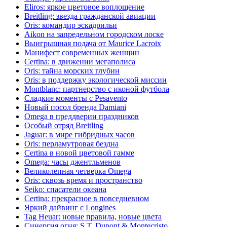
Eliros: яркое цветовое воплощение
Breitling: звезда гражданской авиации
Oris: командир эскадрильи
Aikon на запредельном городском лоске
Выигрышная подача от Maurice Lacroix
Манифест современных женщин
Certina: в движении мегаполиса
Oris: тайна морских глубин
Oris: в поддержку экологической миссии
Montblanc: партнерство с иконой футбола
Сладкие моменты с Pesavento
Новый посол бренда Damiani
Omega в преддверии праздников
Особый отряд Breitling
Jaguar: в мире гибридных часов
Oris: перламутровая бездна
Certina в новой цветовой гамме
Omega: часы джентльменов
Великолепная четверка Omega
Oris: сквозь время и пространство
Seiko: спасатели океана
Certina: прекрасное в повседневном
Яркий дайвинг с Longines
Tag Heuar: новые правила, новые цвета
Синергия огня: S.T. Dupont & Montecristo