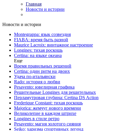
Главная
Новости и истории
Новости и истории
Montegrappa: язык созвездия
FIABA: время быть разной
Maurice Lacroix: винтажное настроение
Longines: тихая роскошь
Certina: на языке океана
Еще
Время правильных решений
Certina: один ритм на двоих
Удача по-итальянски
Rado: история о любви
Pesavento: ювелирная графика
Решительные Longines для решительных
Перламутровая глубина: Certina DS Action
Frederique Constant: тихая роскошь
Majorica: жемчуг нового времени
Великолепие в каждом штрихе
Longines в стиле ретро
Pesavento: магия золотого сияния
Seiko: харизма спортивных легенд