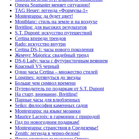
Omega Seamaster меняет ситуацию!
TAG Heuer: легенда «Формулы-1»
Montegrappa: да будет цвет!
Montblanc: стиль на земле и на воздухе
Breitling: для высоких результатов
S.T. Dupont: искусство путешествий
Certina впереди трендов
Rado: искусство внутри
Certina DS-1: часы нового поколения
Жемчуг Majorica: свадебный тренд
DS-6 Lady: часы с футуристичным веянием
Красный VS черный
Одни часы Certina – множество стилей
Longines: дотянуться до звезды
Больше чем символ времени
Путеводитель по подаркам от S.T. Dupont
На старт, внимание, Breitling!
Парные часы для влюбленных
Seiko: философия каменных садов
Montegrappa: на языке мозаики
Maurice Lacroix: в гармонии с природой
Гид по новогодним подаркам!
Montegrappa: странствия в Средиземье!
Zenith: легенда в черно-белом!
Яркое цветовое выражение Omega.