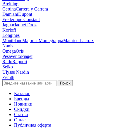
Breitling
Certina
Carrera y Carrera
Damiani
Dupont
Frederique Constant
Jaguar
Jaquet Droz
Korloff
Longines
Montblanc
Majorica
Montegrappa
Maurice Lacroix
Nanis
Omega
Oris
Pesavento
Piaget
Rado
Rapport
Seiko
Ulysse Nardin
Zenith
Поиск
Каталог
Бренды
Новинки
Скидки
Статьи
О нас
Публичная оферта