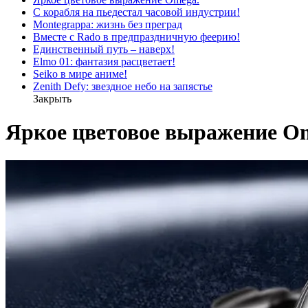
С корабля на пьедестал часовой индустрии!
Montegrappa: жизнь без преград
Вместе с Rado в предпраздничную феерию!
Единственный путь – наверх!
Elmo 01: фантазия расцветает!
Seiko в мире аниме!
Zenith Defy: звездное небо на запястье
Закрыть
Яркое цветовое выражение O