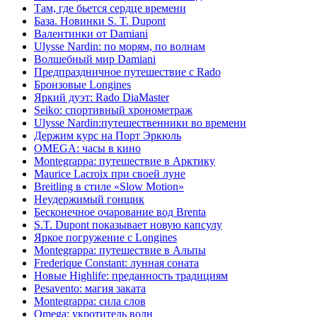
Там, где бьется сердце времени
База. Новинки S. T. Dupont
Валентинки от Damiani
Ulysse Nardin: по морям, по волнам
Волшебный мир Damiani
Предпраздничное путешествие с Rado
Бронзовые Longines
Яркий дуэт: Rado DiaMaster
Seiko: спортивный хронометраж
Ulysse Nardin:путешественники во времени
Держим курс на Порт Эркюль
OMEGA: часы в кино
Montegrappa: путешествие в Арктику
Maurice Lacroix при своей луне
Breitling в стиле «Slow Motion»
Неудержимый гонщик
Бесконечное очарование вод Brenta
S.T. Dupont показывает новую капсулу
Яркое погружение с Longines
Montegrappa: путешествие в Альпы
Frederique Constant: лунная соната
Новые Highlife: преданность традициям
Pesavento: магия заката
Montegrappa: сила слов
Omega: укротитель волн