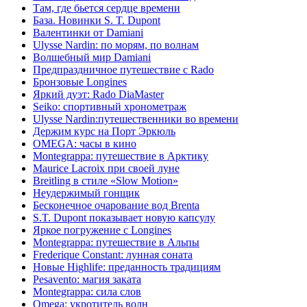
Там, где бьется сердце времени
База. Новинки S. T. Dupont
Валентинки от Damiani
Ulysse Nardin: по морям, по волнам
Волшебный мир Damiani
Предпраздничное путешествие с Rado
Бронзовые Longines
Яркий дуэт: Rado DiaMaster
Seiko: спортивный хронометраж
Ulysse Nardin:путешественники во времени
Держим курс на Порт Эркюль
OMEGA: часы в кино
Montegrappa: путешествие в Арктику
Maurice Lacroix при своей луне
Breitling в стиле «Slow Motion»
Неудержимый гонщик
Бесконечное очарование вод Brenta
S.T. Dupont показывает новую капсулу
Яркое погружение с Longines
Montegrappa: путешествие в Альпы
Frederique Constant: лунная соната
Новые Highlife: преданность традициям
Pesavento: магия заката
Montegrappa: сила слов
Omega: укротитель волн