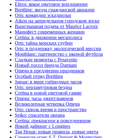
Eliros: яркое цветовое воплощение
Breitling: звезда гражданской авиации
Oris: командир эскадрильи
Aikon на запредельном городском лоске
Выигрышная подача от Maurice Lacroix
Манифест современных женщин
Certina: в движении мегаполиса
Oris: тайна морских глубин
Oris: в поддержку экологической миссии
Montblanc: партнерство с иконой футбола
Сладкие моменты с Pesavento
Новый посол бренда Damiani
Omega в преддверии праздников
Особый отряд Breitling
Jaguar: в мире гибридных часов
Oris: перламутровая бездна
Certina в новой цветовой гамме
Omega: часы джентльменов
Великолепная четверка Omega
Oris: сквозь время и пространство
Seiko: спасатели океана
Certina: прекрасное в повседневном
Яркий дайвинг с Longines
Tag Heuar: новые правила, новые цвета
Синергия огня: S.T. Dupont & Montecristo