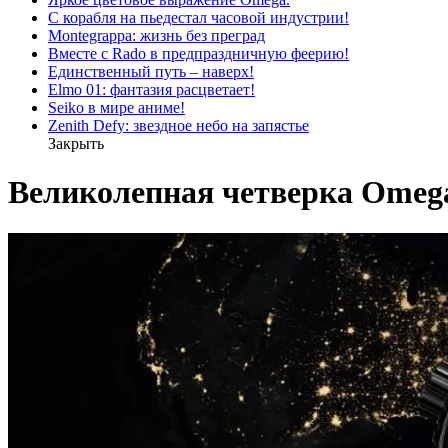
С корабля на пьедестал часовой индустрии!
Montegrappa: жизнь без преград
Вместе с Rado в предпраздничную феерию!
Единственный путь – наверх!
Elmo 01: фантазия расцветает!
Seiko в мире аниме!
Zenith Defy: звездное небо на запястье
Закрыть
Великолепная четверка Omeg