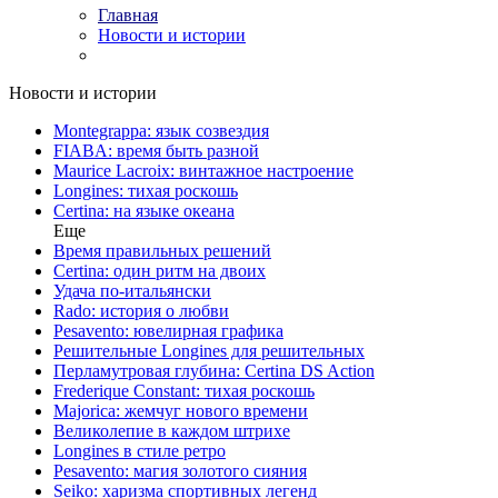
Главная
Новости и истории
Новости и истории
Montegrappa: язык созвездия
FIABA: время быть разной
Maurice Lacroix: винтажное настроение
Longines: тихая роскошь
Certina: на языке океана
Еще
Время правильных решений
Certina: один ритм на двоих
Удача по-итальянски
Rado: история о любви
Pesavento: ювелирная графика
Решительные Longines для решительных
Перламутровая глубина: Certina DS Action
Frederique Constant: тихая роскошь
Majorica: жемчуг нового времени
Великолепие в каждом штрихе
Longines в стиле ретро
Pesavento: магия золотого сияния
Seiko: харизма спортивных легенд