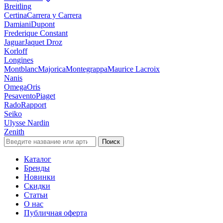
Breitling
Certina
Carrera y Carrera
Damiani
Dupont
Frederique Constant
Jaguar
Jaquet Droz
Korloff
Longines
Montblanc
Majorica
Montegrappa
Maurice Lacroix
Nanis
Omega
Oris
Pesavento
Piaget
Rado
Rapport
Seiko
Ulysse Nardin
Zenith
Поиск
Каталог
Бренды
Новинки
Скидки
Статьи
О нас
Публичная оферта