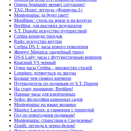
Omega Seamaster меняет ситуацию!
TAG Heuer: легенда «Формулы-1»
Montegrappa: да будет цвет!
Montblanc: стиль на земле и на воздухе
Breitling: для высоких результатов
S.T. Dupont: искусство путешествий
Certina впереди трендов
Rado: искусство внутри
Certina DS-1: часы нового поколения
Жемчуг Majorica: свадебный тренд
DS-6 Lady: часы с футуристичным веянием
Красный VS черный
Одни часы Certina – множество стилей
Longines: дотянуться до звезды
Больше чем символ времени
Путеводитель по подаркам от S.T. Dupont
На старт, внимание, Breitling!
Парные часы для влюбленных
Seiko: философия каменных садов
Montegrappa: на языке мозаики
Maurice Lacroix: в гармонии с природой
Гид по новогодним подаркам!
Montegrappa: странствия в Средиземье!
Zenith: легенда в черно-белом!
Яркое цветовое выражение Omega.