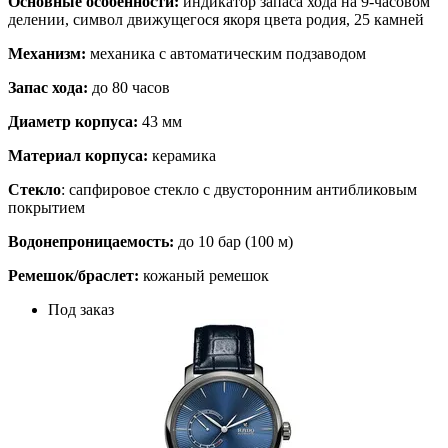
Основные особенности:
индикатор запаса хода на 9-часовом
делении, символ движущегося якоря цвета родия, 25 камней
Механизм:
механика с автоматическим подзаводом
Запас хода:
до 80 часов
Диаметр корпуса:
43 мм
Материал корпуса:
керамика
Стекло
: сапфировое стекло с двусторонним антибликовым
покрытием
Водонепроницаемость:
до 10 бар (100 м)
Ремешок/браслет:
кожаный ремешок
Под заказ