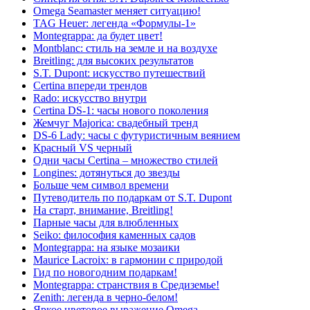
Omega Seamaster меняет ситуацию!
TAG Heuer: легенда «Формулы-1»
Montegrappa: да будет цвет!
Montblanc: стиль на земле и на воздухе
Breitling: для высоких результатов
S.T. Dupont: искусство путешествий
Certina впереди трендов
Rado: искусство внутри
Certina DS-1: часы нового поколения
Жемчуг Majorica: свадебный тренд
DS-6 Lady: часы с футуристичным веянием
Красный VS черный
Одни часы Certina – множество стилей
Longines: дотянуться до звезды
Больше чем символ времени
Путеводитель по подаркам от S.T. Dupont
На старт, внимание, Breitling!
Парные часы для влюбленных
Seiko: философия каменных садов
Montegrappa: на языке мозаики
Maurice Lacroix: в гармонии с природой
Гид по новогодним подаркам!
Montegrappa: странствия в Средиземье!
Zenith: легенда в черно-белом!
Яркое цветовое выражение Omega.