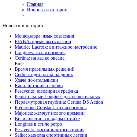
Главная
Новости и истории
Новости и истории
Montegrappa: язык созвездия
FIABA: время быть разной
Maurice Lacroix: винтажное настроение
Longines: тихая роскошь
Certina: на языке океана
Еще
Время правильных решений
Certina: один ритм на двоих
Удача по-итальянски
Rado: история о любви
Pesavento: ювелирная графика
Решительные Longines для решительных
Перламутровая глубина: Certina DS Action
Frederique Constant: тихая роскошь
Majorica: жемчуг нового времени
Великолепие в каждом штрихе
Longines в стиле ретро
Pesavento: магия золотого сияния
Seiko: харизма спортивных легенд