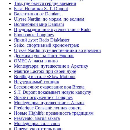
Там, где бьется сердце времени
База. Новинки S. T. Dupont
Валентинки от Damiani
Ulysse Nardin: по морям, по волнам
Волшебный мир Damiani
Предпраздничное путешествие с Rado
Бронзовые Longines
Яркий дуэт: Rado DiaMaster
Seiko: спортивный хронометраж
Ulysse Nardin:путешественники во времени
Держим курс на Порт Эркюль
OMEGA: часы в кино
Montegrappa: путешествие в Арктику
Maurice Lacroix при своей луне
Breitling в стиле «Slow Motion»
Неудержимый гонщик
Бесконечное очарование вод Brenta
S.T. Dupont показывает новую капсулу
Яркое погружение с Longines
Montegrappa: путешествие в Альпы
Frederique Constant: лунная соната
Новые Highlife: преданность традициям
Pesavento: магия заката
Montegrappa: сила слов
Omega: укротитель волн