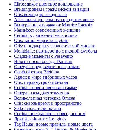
Eliros: яркое цветовое воплощение
Breitling: звезда гражданской авиации
Oris: командир эскадрильи
Aikon на запредельном городском лоске
Выигрышная подача от Maurice Lacroix
Манифест современных женщин
Certina: в движении мегаполиса
Oris: тайна морских глубин
Oris: в поддержку экологической миссии
Montblanc: партнерство с иконой футбола
Сладкие моменты с Pesavento
Новый посол бренда Damiani
Omega в преддверии праздников
Особый отряд Breitling
Jaguar: в мире гибридных часов
Oris: перламутровая бездна
Certina в новой цветовой гамме
Omega: часы джентльменов
Великолепная четверка Omega
Oris: сквозь время и пространство
Seiko: спасатели океана
Certina: прекрасное в повседневном
Яркий дайвинг с Longines
Tag Heuar: новые правила, новые цвета
Синергия огня: S.T. Dupont & Montecristo