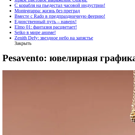
С корабля на пьедестал часовой индустрии!
Montegrappa: жизнь без преград
Вместе с Rado в предпраздничную феерию!
Единственный путь – наверх!
Elmo 01: фантазия расцветает!
Seiko в мире аниме!
Zenith Defy: звездное небо на запястье
Закрыть
Pesavento: ювелирная график