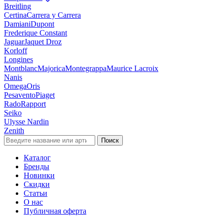
Breitling
Certina
Carrera y Carrera
Damiani
Dupont
Frederique Constant
Jaguar
Jaquet Droz
Korloff
Longines
Montblanc
Majorica
Montegrappa
Maurice Lacroix
Nanis
Omega
Oris
Pesavento
Piaget
Rado
Rapport
Seiko
Ulysse Nardin
Zenith
Поиск
Каталог
Бренды
Новинки
Скидки
Статьи
О нас
Публичная оферта