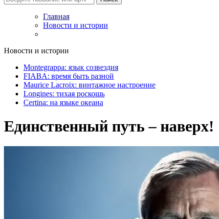
Главная
Новости и истории
Новости и истории
Montegrappa: язык созвездия
FIABA: время быть разной
Maurice Lacroix: винтажное настроение
Longines: тихая роскошь
Certina: на языке океана
Единственный путь – наверх!