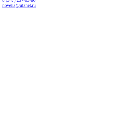
8 (347) 237-03-86
novella@ufanet.ru