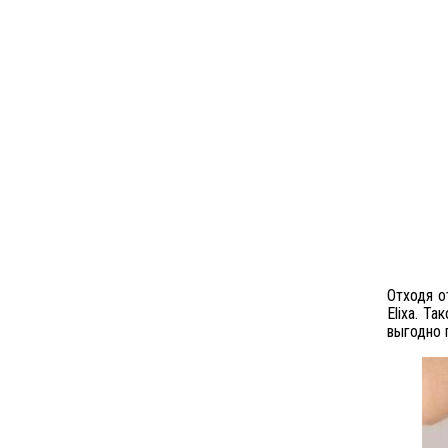
Отходя о
Elixa. Т
выгодно 