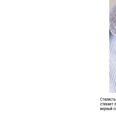
Стилисты
стекает 
верный с