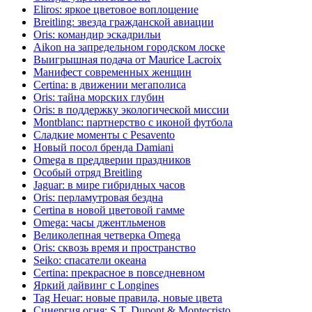
Eliros: яркое цветовое воплощение
Breitling: звезда гражданской авиации
Oris: командир эскадрильи
Aikon на запредельном городском лоске
Выигрышная подача от Maurice Lacroix
Манифест современных женщин
Certina: в движении мегаполиса
Oris: тайна морских глубин
Oris: в поддержку экологической миссии
Montblanc: партнерство с иконой футбола
Сладкие моменты с Pesavento
Новый посол бренда Damiani
Omega в преддверии праздников
Особый отряд Breitling
Jaguar: в мире гибридных часов
Oris: перламутровая бездна
Certina в новой цветовой гамме
Omega: часы джентльменов
Великолепная четверка Omega
Oris: сквозь время и пространство
Seiko: спасатели океана
Certina: прекрасное в повседневном
Яркий дайвинг с Longines
Tag Heuar: новые правила, новые цвета
Синергия огня: S.T. Dupont & Montecristo