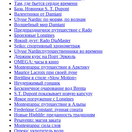
Там, где бьется сердце времени
База. Новинки S. T. Dupont
Валентинки от Damiani
Ulysse Nardin: по морям, по волнам
Волшебный мир Damiani
Предпраздничное путешествие с Rado
Бронзовые Longines
Яркий дуэт: Rado DiaMaster
Seiko: спортивный хронометраж
Ulysse Nardin:путешественники во времени
Держим курс на Порт Эркюль
OMEGA: часы в кино
Montegrappa: путешествие в Арктику
Maurice Lacroix при своей луне
Breitling в стиле «Slow Motion»
Неудержимый гонщик
Бесконечное очарование вод Brenta
S.T. Dupont показывает новую капсулу
Яркое погружение с Longines
Montegrappa: путешествие в Альпы
Frederique Constant: лунная соната
Новые Highlife: преданность традициям
Pesavento: магия заката
Montegrappa: сила слов
Omega: укротитель волн