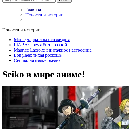
Главная
Новости и истории
Новости и истории
Montegrappa: язык созвездия
FIABA: время быть разной
Maurice Lacroix: винтажное настроение
Longines: тихая роскошь
Certina: на языке океана
Seiko в мире аниме!